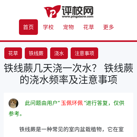
首页
学校
宠物
花草
更多
花草
铁线蕨
浇水
注意事项
铁线蕨几天浇一次水？ 铁线蕨
的浇水频率及注意事项
此问题由用户“
玉佩环佩
”进行答复，仅供
参考。
铁线蕨是一种常见的室内盆栽植物，它在室