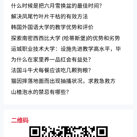
什么时候是把六月雪换盆的最佳时间？
解决凤尾竹叶片干枯的有效方法
韩国外国语大学的教学优势和评价
探索南密西西比大学 (哈蒂斯堡)的优势和劣势
运城职业技术大学：设施先进教学高水平，毕
业生就业前景广阔
为什么在家里养一品红会有益处？
法国斗牛犬每餐应该吃几颗狗粮？
猫因摔落地面而出现抽搐状况，求救急救方
法！
山楂泡水的禁忌有哪些？
二维码