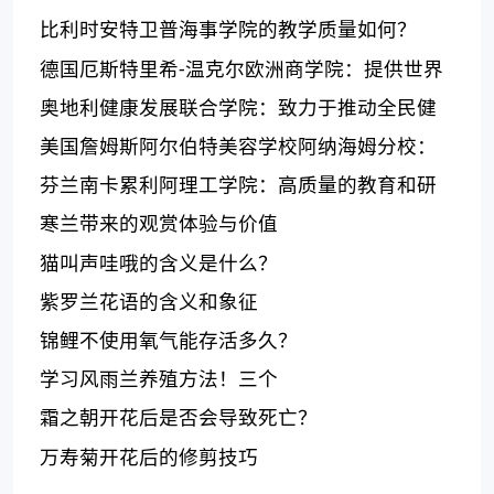
比利时安特卫普海事学院的教学质量如何？
德国厄斯特里希-温克尔欧洲商学院：提供世界
一流的商业教育和就业机会
奥地利健康发展联合学院：致力于推动全民健
康发展
美国詹姆斯阿尔伯特美容学校阿纳海姆分校：
为学生提供优质教育和实践机会的选择
芬兰南卡累利阿理工学院：高质量的教育和研
究领域的专业课程提供者
寒兰带来的观赏体验与价值
猫叫声哇哦的含义是什么？
紫罗兰花语的含义和象征
锦鲤不使用氧气能存活多久？
学习风雨兰养殖方法！三个
霜之朝开花后是否会导致死亡？
万寿菊开花后的修剪技巧