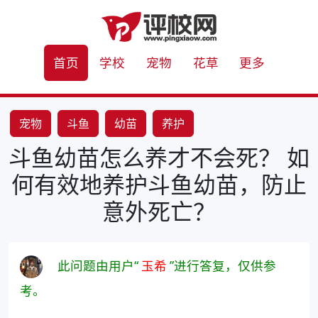
首页
学校
宠物
花草
更多
宠物
斗鱼
幼苗
养护
斗鱼幼苗怎么养才不会死？ 如
何有效地养护斗鱼幼苗，防止
意外死亡？
此问题由用户“
玉希
”进行答复，仅供参
考。