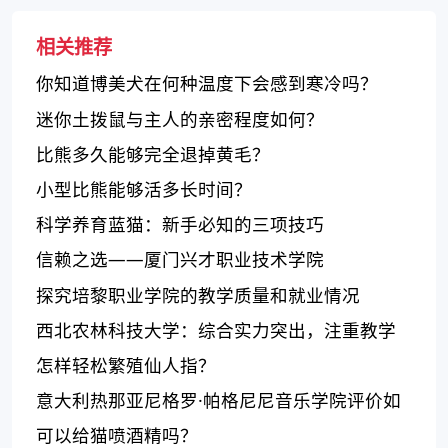
相关推荐
你知道博美犬在何种温度下会感到寒冷吗？
迷你土拨鼠与主人的亲密程度如何？
比熊多久能够完全退掉黄毛？
小型比熊能够活多长时间？
科学养育蓝猫：新手必知的三项技巧
信赖之选——厦门兴才职业技术学院
探究培黎职业学院的教学质量和就业情况
西北农林科技大学：综合实力突出，注重教学
与科研创新
怎样轻松繁殖仙人指？
意大利热那亚尼格罗·帕格尼尼音乐学院评价如
何？
可以给猫喷酒精吗？