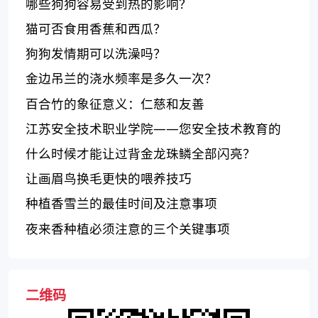
哪些狗狗容易受到热的影响？
猫可否食用香蕉和西瓜？
狗狗发情期可以洗澡吗？
金边吊兰的浇水频率是多久一次？
百合竹的象征意义：仁慈和友善
江苏安全技术职业学院——您安全技术教育的
信赖选择！
什么时候才能让过背金龙珠鳞全部闪亮？
让画眉鸟换毛更快的喂养技巧
种植香雪兰的最佳时间及注意事项
夜来香种植必须注意的三个关键事项
二维码