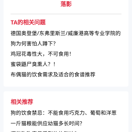
落影
TA的相关问题
德国奥登堡/东弗里斯兰/威廉港高等专业学院的
学术水平和特色
狗为何害怕人蹲下？
鸡冠花毒性大，不可食用！
蜜袋鼯尸臭熏人？！
布偶猫的饮食需求及适合的食谱推荐
相关推荐
狗的饮食禁忌：不能食用巧克力、葡萄和洋葱
一斤猫粮能供应幼猫多长时间？