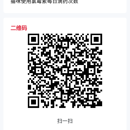
何？
猫咪使用氯霉素每日滴药次数
二维码
扫一扫