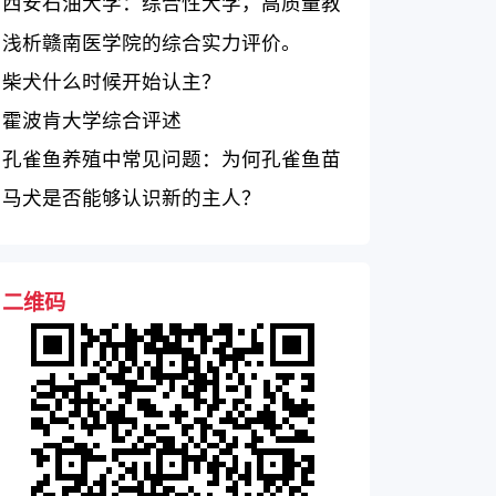
科独具匠心
西安石油大学：综合性大学，高质量教
师，丰富多彩的课外活动
浅析赣南医学院的综合实力评价。
柴犬什么时候开始认主？
霍波肯大学综合评述
孔雀鱼养殖中常见问题：为何孔雀鱼苗
难存活？
马犬是否能够认识新的主人？
二维码