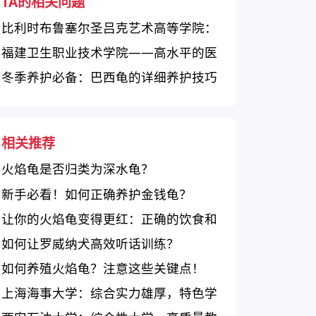
TA的相关问题
比利时布鲁塞尔圣吕克艺术高等学院：
培养创造性思维和实践能力的专业艺术
福建卫生职业技术学院——高水平的医
学府
学人才培养基地
冬季养护必备：巴西龟的详细养护技巧
相关推荐
火焰龟是否归类为深水龟？
新手必看！如何正确养护金钱龟？
让你的火焰龟变得更红：正确的饮食和
养护方法
如何让罗威纳犬高效听话训练？
如何养殖火焰龟？注意这些关键点！
上海海事大学：综合实力雄厚，特色学