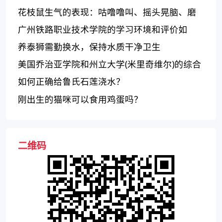
花枝鼠生气的表现：咕噜噜叫、摇头晃脑、磨
牙毛发竖起！
广州铁路职业技术学院的学习环境和评价如
何？
养泰狮需勤换水，保持水质干净卫生
美国乔治亚学院和州立大学(米里奇维尔)的综合
评价如何？
如何正确给鲁氏石莲浇水？
刚出生的猫咪可以食用鸡蛋吗？
二维码