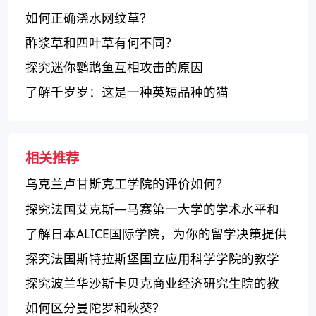
如何正确浇水网纹草？
酢浆草和四叶草有何不同？
探究迷你鹦鹉鱼互相攻击的原因
了解千岁岁：这是一种英短品种的猫
相关推荐
乌克兰卢甘斯克工学院的评价如何？
探究法国艾克斯—马赛第一大学的学术水平和
研究重点
了解日本ALICE国际学院，为你的留学决策提供
重要信息
探究法国斯特拉斯堡国立应用科学学院的教学
质量和优势
探究波兰华沙斯卡贝克商业经济研究生院的教
学质量和课程设置
如何区分曼陀罗和秋葵？