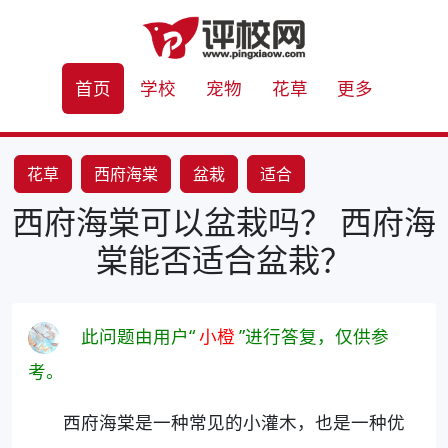
首页
学校
宠物
花草
更多
花草
西府海棠
盆栽
适合
西府海棠可以盆栽吗？ 西府海
棠能否适合盆栽？
此问题由用户“
小橙
”进行答复，仅供参
考。
西府海棠是一种常见的小灌木，也是一种优