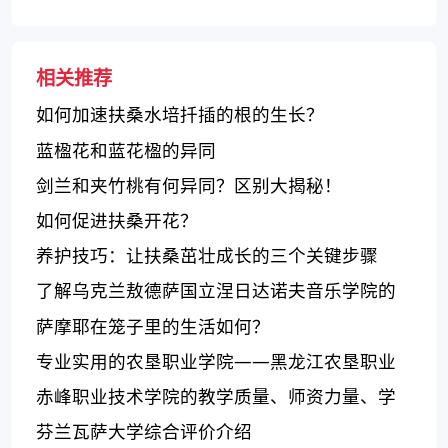
相关推荐
如何加速扶桑水培扦插的根的生长？
蓝楹花和蓝花楹的异同
剑兰和夹竹桃有何异同？区别大揭秘！
如何促进扶桑开花？
养护技巧：让扶桑茁壮成长的三个关键步骤
了解乌克兰敖德萨国立涅日达诺夫音乐学院的
评价
萨摩耶在笼子里的生活如何？
专业实用的农垦职业学院——黑龙江农垦职业
学院
赤峰职业技术学院的教学质量、师资力量、学
生就业和校园环境如何？
芬兰瓦萨大学综合评价介绍