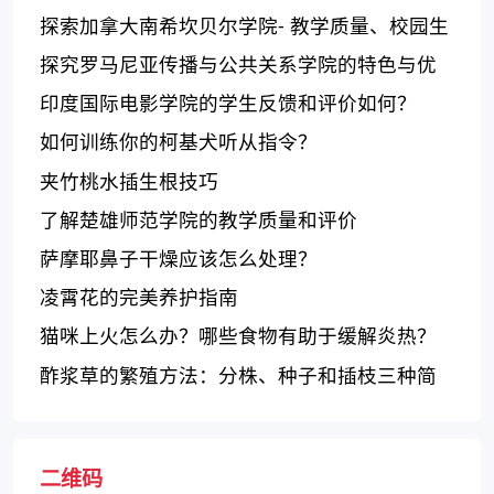
school?
探索加拿大南希坎贝尔学院- 教学质量、校园生
活和升学机会
探究罗马尼亚传播与公共关系学院的特色与优
势
印度国际电影学院的学生反馈和评价如何？
如何训练你的柯基犬听从指令？
夹竹桃水插生根技巧
了解楚雄师范学院的教学质量和评价
萨摩耶鼻子干燥应该怎么处理？
凌霄花的完美养护指南
猫咪上火怎么办？哪些食物有助于缓解炎热？
酢浆草的繁殖方法：分株、种子和插枝三种简
易繁殖技巧
二维码