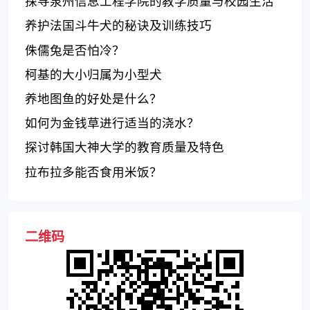
何？
探寻泉州信息工程学院的教学质量与校园生活
体验
养护法国斗牛犬的秘诀及训练技巧
侏儒兔是否怕冷？
柯基的大小归属为小型犬
养地图鱼的好处是什么？
如何为金钱草进行适当的浇水？
探讨韩国大神大学的教育质量及特色
拉布拉多能否食用米饭？
二维码