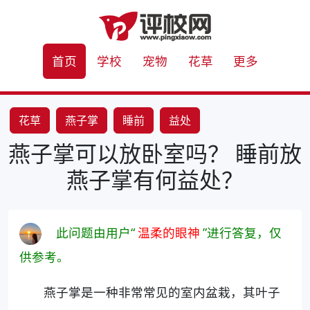
首页
学校
宠物
花草
更多
花草
燕子掌
睡前
益处
燕子掌可以放卧室吗？ 睡前放
燕子掌有何益处？
此问题由用户“
温柔的眼神
”进行答复，仅
供参考。
燕子掌是一种非常常见的室内盆栽，其叶子