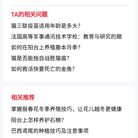
TA的相关问题
猫三联疫苗适用年龄是多大？
法国高等军事通讯技术学校：教育与研究的翘
楚
如何在阳台上养殖藤本月季？
猫是否能独自战胜猫瘟？
如何救活快要死亡的金鱼？
相关推荐
掌握报春花冬季养殖技巧，让花儿越冬更健康
阳台上怎样养护石楠？
巴西鸢尾的种植技巧及注意事项