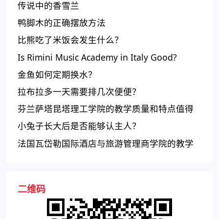
传说中的香雪兰
鸭脚木的正确摆放方法
比熊吃了米饭会发生什么？
Is Rimini Music Academy in Italy Good?
金鱼如何定期换水？
拉布拉多一天需要排几次便便？
芬兰萨塔昆塔理工学院的教学质量和特点值得
考虑吗？
小兔子长大后是否能够认主人？
法国瓦岱勒国际酒店与旅游管理商学院的教学
质量和实践机会如何？
二维码