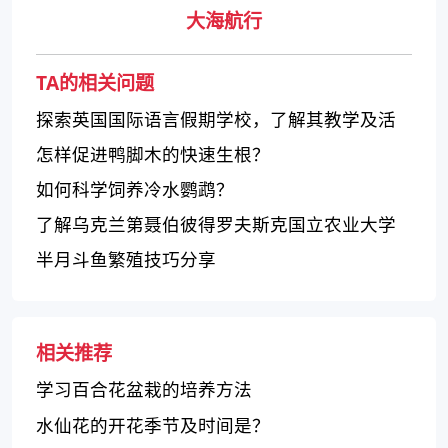
大海航行
TA的相关问题
探索英国国际语言假期学校，了解其教学及活
动方式
怎样促进鸭脚木的快速生根？
如何科学饲养冷水鹦鹉？
了解乌克兰第聂伯彼得罗夫斯克国立农业大学
的教育质量
半月斗鱼繁殖技巧分享
相关推荐
学习百合花盆栽的培养方法
水仙花的开花季节及时间是？