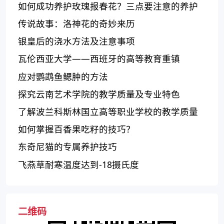
如何成功养护玫瑰报春花？三点要注意的养护
方法
传说故事：洛神花的奇妙来历
银皇后的浇水方法及注意事项
瓦伦西亚大学——西班牙的高等教育重镇
应对鹦鹉鱼鳃肿的方法
探究云南艺术学院的教学质量及专业特色
了解波兰科斯林国立高等职业学校的教学质量
如何？
如何掌握百香果吃籽的技巧？
东奇尼猫的专属养护技巧
飞燕草耐寒温度达到-18摄氏度
二维码