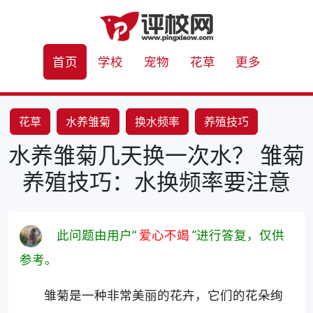
首页
学校
宠物
花草
更多
花草
水养雏菊
换水频率
养殖技巧
水养雏菊几天换一次水？ 雏菊
养殖技巧：水换频率要注意
此问题由用户“
爱心不竭
”进行答复，仅供
参考。
雏菊是一种非常美丽的花卉，它们的花朵绚