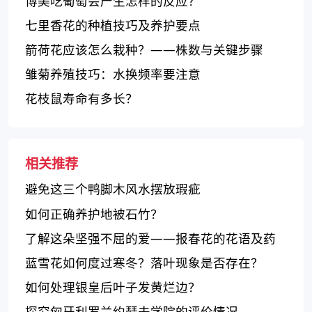
博美吃葡萄会产生怎样的反应？
七里香花的种植技巧及养护要点
箭荷花应该怎么栽种？——株数与关键步骤
雏菊养殖技巧：水换频率要注意
花枝鼠寿命有多长？
相关推荐
避免这三个鸭脚木风水摆放瑕疵
如何正确养护地被石竹？
了解这朵坚强不屈的爱——报春花的花语及药
用价值
蓝雪花如何度过寒冬？落叶现象是否存在？
如何处理银皇后叶子发黄烂边？
探究匈牙利罗兰约瑟夫学院的评价情况