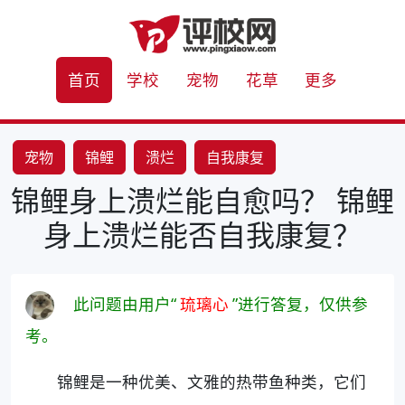
首页
学校
宠物
花草
更多
宠物
锦鲤
溃烂
自我康复
锦鲤身上溃烂能自愈吗？ 锦鲤
身上溃烂能否自我康复？
此问题由用户“
琉璃心
”进行答复，仅供参
考。
锦鲤是一种优美、文雅的热带鱼种类，它们