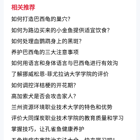
相关推荐
如何打造巴西龟的巢穴？
如何为路边买来的小金鱼提供适宜饮食？
如何处理血鹦鹉身上的黑斑？
养护巴西龟的三大注意事项
如何用语言和身体语言与巴西龟进行有效沟
通？
了解挪威松恩-菲尤拉讷大学学院的评价
如何调控洋桔梗的开花期？
高加索犬是否会攻击家人？
兰州资源环境职业技术大学的特色和优势
评价大同煤炭职业技术学院的教育质量和学习
环境
掌握技巧，让孔雀鱼健康养护
五色梅病虫害防治方法大全，快来学习吧！