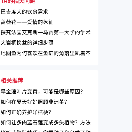
TA的相关问题
巴吉度犬的饮食需求
蔷薇花——爱情的象征
探究法国艾克斯—马赛第一大学的学术
水平和研究重点
大岩桐换盆的详细步骤
地图鱼为何喜欢在鱼缸的角落里趴着不
动？
相关推荐
旱金莲叶片变黄，可能是哪些原因？
如何在夏天好好照顾非洲堇？
如何正确养护洋桔梗？
如何让多肉蓝石莲变成多头植物？方法