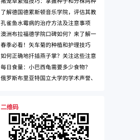
大揭秘！
猪笼草繁殖技巧：掌握种子和分株两种
方法
了解德国德累斯顿音乐学院，评估其教
育质量
孔雀鱼水霉病的治疗方法及注意事项
澳洲布拉福德学院口碑如何？来了解一
下
春季必看！矢车菊的种植和护理技巧
如何正确地扦插燕子掌？关注这些注意
事项！
每日食量：小巴西龟需要多少食物？
俄罗斯布里亚特国立大学的学术声誉、
学科专业和国际交流
二维码