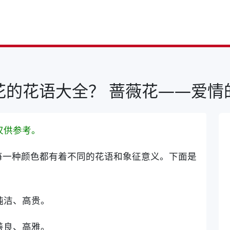
花的花语大全？ 蔷薇花——爱情
仅供参考。
每一种颜色都有着不同的花语和象征意义。下面是
纯洁、高贵。
善良、高雅。