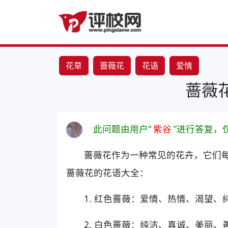
花草
蔷薇花
花语
爱情
蔷薇
此问题由用户“
紫谷
”进行答复，
蔷薇花作为一种常见的花卉，它们
蔷薇花的花语大全：
1. 红色蔷薇：爱情、热情、渴望、
2. 白色蔷薇：纯洁、真诚、美丽、