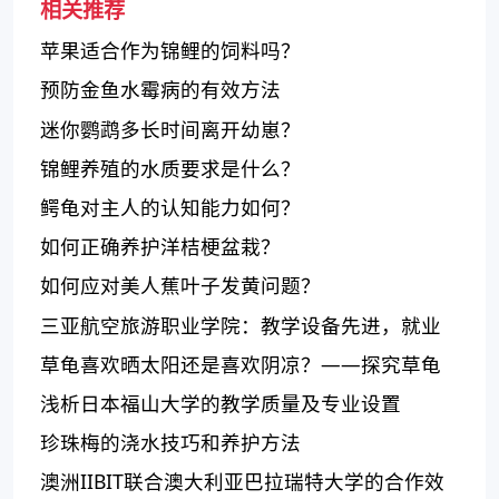
相关推荐
苹果适合作为锦鲤的饲料吗？
预防金鱼水霉病的有效方法
迷你鹦鹉多长时间离开幼崽？
锦鲤养殖的水质要求是什么？
鳄龟对主人的认知能力如何？
如何正确养护洋桔梗盆栽？
如何应对美人蕉叶子发黄问题？
三亚航空旅游职业学院：教学设备先进，就业
前景广阔
草龟喜欢晒太阳还是喜欢阴凉？——探究草龟
的喜好环境
浅析日本福山大学的教学质量及专业设置
珍珠梅的浇水技巧和养护方法
澳洲IIBIT联合澳大利亚巴拉瑞特大学的合作效