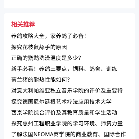
相关推荐
养鸽攻略大全，家养鸽子必备！
探究花枝鼠舔手的原因
正确的鹦鹉洗澡温度是多少？
新手必看！养鸽三要点，饲料、鸽舍、训练
荷兰猪的耐热性能如何？
对意大利帕维亚私立音乐学院的评价及重要特
点
探究德国尼尔廷根艺术疗法应用技术大学
西京学院综合评价及其教育质量和学生活动
探究惠州工程职业学院的学习环境、师资力量
和就业前景
了解法国NEOMA商学院的商业教育、国际合作