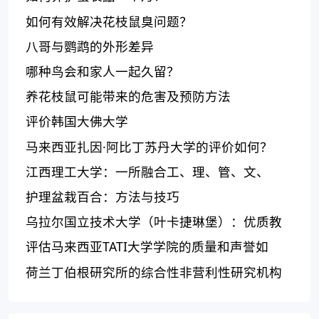
如何有效解决花枝鼠臭问题？
八哥与鹦鹉的外形差异
哪种鸟会和家人一起久留？
养花枝鼠可能带来的危害及预防方法
评价韩国大佛大学
马来西亚扎因·阿比丁苏丹大学的评价如何？
江西理工大学：一所融合工、理、管、文、
法、教育、艺术的综合本科院校
护理盆栽百合：方法与技巧
乌拉尔国立技术大学（叶卡捷琳堡）：优质教
育、研究成果和国际合作的典范
评估马来西亚TATI大学学院的质量和声誉如
何？
荷兰丁伯根研究所的综合性非营利性研究机构
及其研究领域