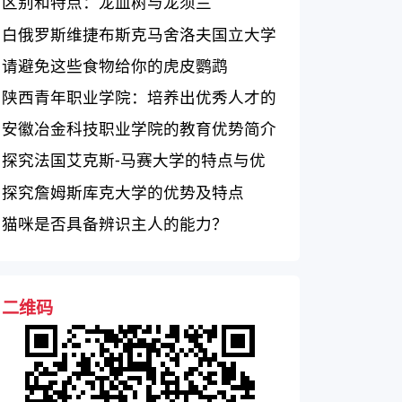
区别和特点：龙血树与龙须兰
白俄罗斯维捷布斯克马舍洛夫国立大学
——一所卓越的高等教育机构
请避免这些食物给你的虎皮鹦鹉
陕西青年职业学院：培养出优秀人才的
综合性职业学院
安徽冶金科技职业学院的教育优势简介
探究法国艾克斯-马赛大学的特点与优
势
探究詹姆斯库克大学的优势及特点
猫咪是否具备辨识主人的能力？
二维码