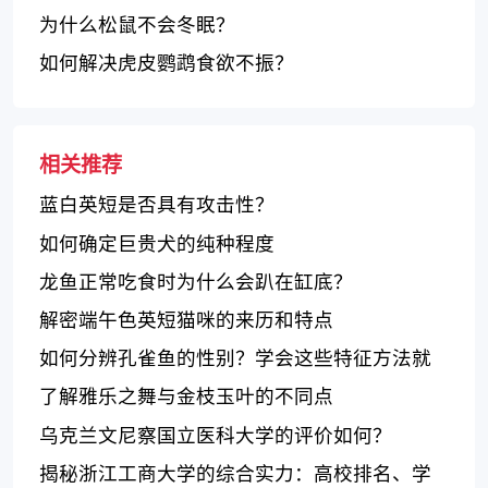
为什么松鼠不会冬眠？
如何解决虎皮鹦鹉食欲不振？
相关推荐
蓝白英短是否具有攻击性？
如何确定巨贵犬的纯种程度
龙鱼正常吃食时为什么会趴在缸底？
解密端午色英短猫咪的来历和特点
如何分辨孔雀鱼的性别？学会这些特征方法就
行了！
了解雅乐之舞与金枝玉叶的不同点
乌克兰文尼察国立医科大学的评价如何？
揭秘浙江工商大学的综合实力：高校排名、学