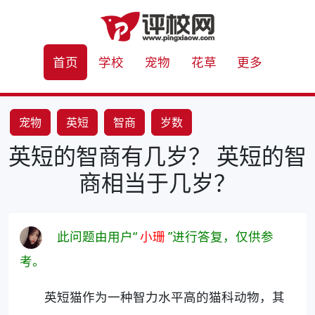
首页
学校
宠物
花草
更多
宠物
英短
智商
岁数
英短的智商有几岁？ 英短的智
商相当于几岁？
此问题由用户“
小珊
”进行答复，仅供参
考。
英短猫作为一种智力水平高的猫科动物，其