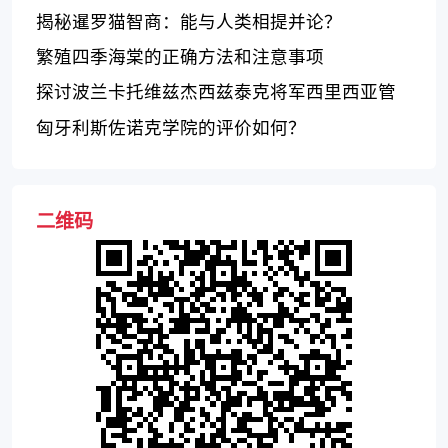
科专业与教学质量
揭秘暹罗猫智商：能与人类相提并论？
繁殖四季海棠的正确方法和注意事项
探讨波兰卡托维兹杰西兹泰克将军西里西亚管
理学院的教育质量及优势
匈牙利斯佐诺克学院的评价如何？
二维码