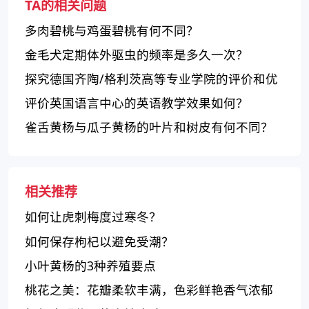
TA的相关问题
多肉碧桃与鸡蛋碧桃有何不同？
金毛犬定期体外驱虫的频率是多久一次？
探究德国齐陶/格利茨高等专业学院的评价和优
势分析
评价英国语言中心的英语教学效果如何？
雀舌黄杨与瓜子黄杨的叶片和树皮有何不同？
相关推荐
如何让虎刺梅度过寒冬？
如何保存枸杞以避免受潮？
小叶黄杨的3种养殖要点
桃花之美：花瓣柔软丰满，色彩鲜艳香气浓郁