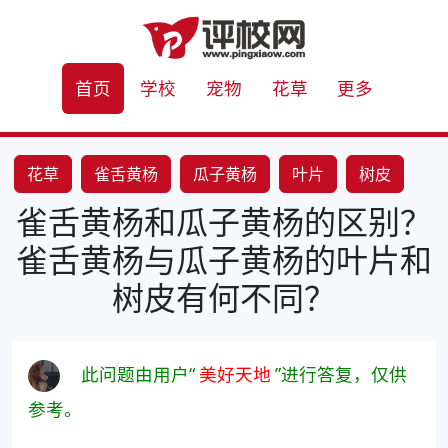
首页
学校
宠物
花草
更多
花草
雀舌黄杨
瓜子黄杨
叶片
树皮
雀舌黄杨和瓜子黄杨的区别？
形态特征
雀舌黄杨与瓜子黄杨的叶片和
树皮有何不同？
此问题由用户“
美好天地
”进行答复，仅供
参考。