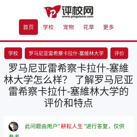
首页
学校
宠物
花草
更多
学校
罗马尼亚雷希察卡拉什-塞維林大学
评价
罗马尼亚雷希察卡拉什-塞維
特点
林大学怎么样？ 了解罗马尼亚
雷希察卡拉什-塞維林大学的
评价和特点
此问题由用户“
耕耘人生
”进行答复，仅供
参考。