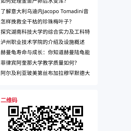
如何处理金鱼产卵后水变浑？
了解意大利乌迪内Jacopo Tomadini音
乐学院的学术水平和课程设置
怎样挽救全干枯的珍珠梅叶子？
探究湖南科技大学的综合实力及工科特
色
泸州职业技术学院的介绍及设施概述
赫曼龟寿命与成长：你知道赫曼陆龟能
活多久吗？
菲律宾阿奎那大学教学质量如何？
阿尔及利亚玻美第丝布加拉穆罕默德大
学的评价和知名度如何？
二维码