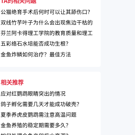
TA的相关问题
公猫绝育手术后何时可以让其舔伤口？
双线竹芋叶子为什么会出现焦边干枯的
情况？
芬兰阿卡得理工学院的教育质量和理工
科专业特色
五彩络石水培能否成功生根？
金鱼炸鳞如何治疗？最佳方法
相关推荐
应对红鹦鹉眼睛突出的情况
鸽子孵化需要几天才能成功破壳？
夏季养虎皮鹦鹉需注意高温问题
金鱼养殖的稳定期需要多久？