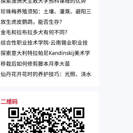
会
探索澳洲天主教大学预科课程的优势
珍珠梅养殖须知：土壤、灌溉、避阳三
要点
放生虎皮鹦鹉，能否生存？
金毛和拉布拉多犬有何不同？
综合性职业技术学院-云南锡业职业技
术学院简介
探索意大利特拉帕尼Kandinskij美术学
院的教育质量
移栽后如何修剪藤本月季大苗
仙丹花开花时的养护技巧：光照、浇水
和施肥的关键
二维码