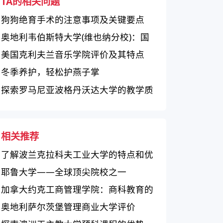
TA的相关问题
狗狗绝育手术的注意事项及关键要点
奥地利韦伯斯特大学(维也纳分校)：国
际化教育环境下的学习机会
美国克利夫兰音乐学院评价及其特点
冬季养护，轻松护燕子掌
探索罗马尼亚波格丹沃达大学的教学质
量和校园环境
相关推荐
了解波兰克拉科夫工业大学的特点和优
势
耶鲁大学——全球顶尖院校之一
加拿大约克工商管理学院：商科教育的
知名品牌，提供丰富学科方向和实践机
奥地利萨尔茨堡管理商业大学评价