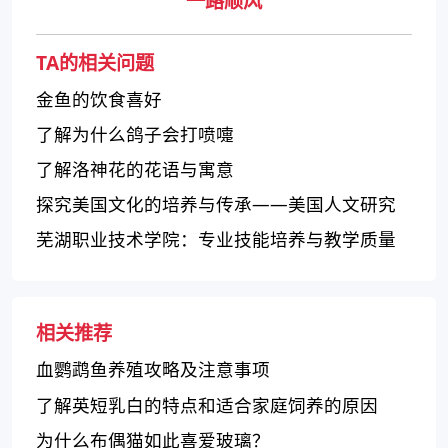
一路顺风
TA的相关问题
金鱼的饮食喜好
了解为什么鸽子会打喷嚏
了解洛神花的花语与寓意
探究美国文化的培养与传承——美国人文研究
中心(底特律)介绍
芜湖职业技术学院：专业技能培养与教学质量
并重
相关推荐
血鹦鹉鱼养殖攻略及注意事项
了解英短乳白的特点和适合家庭饲养的原因
为什么布偶猫如此喜爱玻璃？