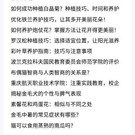
如何成功种植白晶菊？种植技巧、时间和养护
方法需知！
优化铁兰养护技巧，让其多开美丽花朵！
如何养护炮仗花？掌握方法让花开得更美丽！
罗汉松种植技巧：选择适宜位置，让阳光滋养
生长
彩叶草养护指南：技巧与注意事项
波兰克拉科夫国民教育委员会师范学院的评价
布偶猫智商与人类智商的关系是？
重庆航天职业技术学院：注重实践教育，校企
合作助力人才培养
揭秘金毛犬的个性与脾气表现
素馨花和鸡蛋花：相似与不同之处
金毛中暑的常见症状有哪些？
猫可以食用蒸熟的南瓜吗？