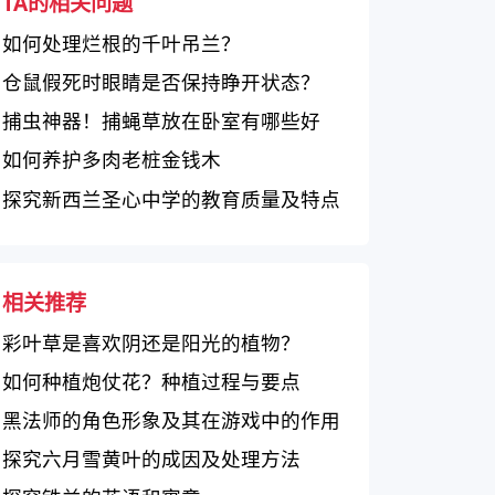
TA的相关问题
如何处理烂根的千叶吊兰？
仓鼠假死时眼睛是否保持睁开状态？
捕虫神器！捕蝇草放在卧室有哪些好
处？
如何养护多肉老桩金钱木
探究新西兰圣心中学的教育质量及特点
相关推荐
彩叶草是喜欢阴还是阳光的植物？
如何种植炮仗花？种植过程与要点
黑法师的角色形象及其在游戏中的作用
探究六月雪黄叶的成因及处理方法