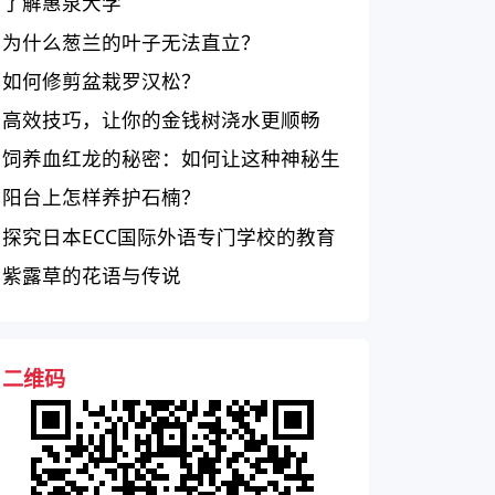
质量与学生评价
了解惠泉大学
为什么葱兰的叶子无法直立？
如何修剪盆栽罗汉松？
高效技巧，让你的金钱树浇水更顺畅
饲养血红龙的秘密：如何让这种神秘生
物繁衍生息？
阳台上怎样养护石楠？
探究日本ECC国际外语专门学校的教育
质量
紫露草的花语与传说
二维码