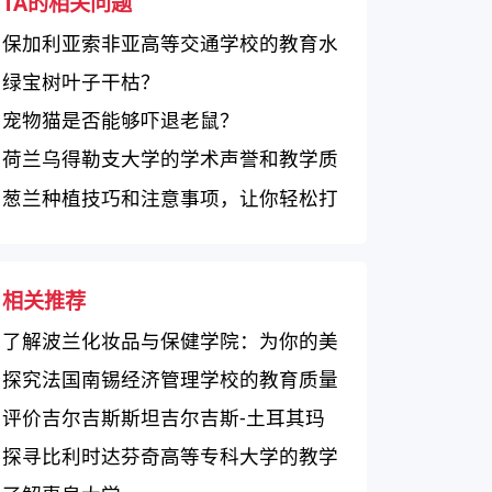
TA的相关问题
保加利亚索非亚高等交通学校的教育水
平评价）
绿宝树叶子干枯？
宠物猫是否能够吓退老鼠？
荷兰乌得勒支大学的学术声誉和教学质
量如何？
葱兰种植技巧和注意事项，让你轻松打
造丰收的葱兰园
相关推荐
了解波兰化妆品与保健学院：为你的美
容和身体保健服务
探究法国南锡经济管理学校的教育质量
和学生生活
评价吉尔吉斯斯坦吉尔吉斯-土耳其玛
纳斯大学的教育质量
探寻比利时达芬奇高等专科大学的教学