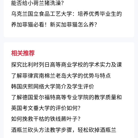
誉
能否给小荷兰猪洗澡？
乌克兰国立食品工艺大学：培养优秀毕业生的
高声誉大学
养加菲猫必看！新买加菲猫怎么养？
相关推荐
探究比利时列日高等商业学校的学术实力及课
程设置
了解菲律宾南棉兰老岛大学的优势与特点
韩国庆熙网络大学简介及学生评价
了解德国爱尔福特高等专业学院的教学质量和
评价
英国考文垂大学的评价如何？
如何挽救干枯的铁线蕨叶子？
酒瓶兰砍头方法教学步骤，轻松砍掉酒瓶兰