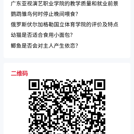
势分析
广东亚视演艺职业学院的教学质量和就业前景
如何？
鹦鹉雏鸟何时停止晚间喂食？
俄罗斯伏尔加格勒国立体育学院的评价及特点
幼猫是否适合食用小面包？
鲫鱼是否会对主人产生依恋？
二维码