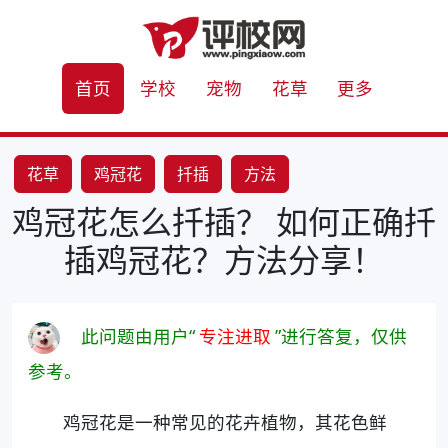
首页
学校
宠物
花草
更多
花草
鸡冠花
扦插
方法
鸡冠花怎么扦插？ 如何正确扦
插鸡冠花？方法分享！
此问题由用户“
专注进取
”进行答复，仅供
参考。
鸡冠花是一种常见的花卉植物，其花色鲜