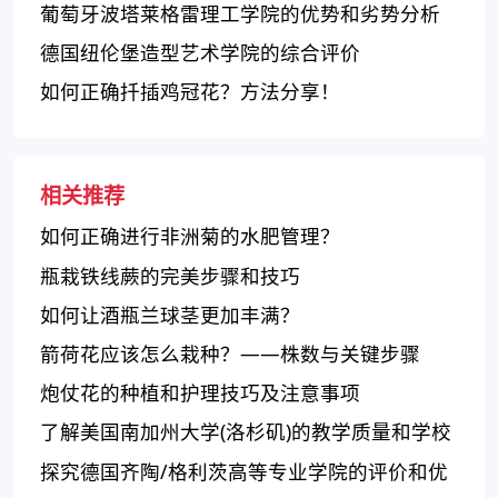
葡萄牙波塔莱格雷理工学院的优势和劣势分析
德国纽伦堡造型艺术学院的综合评价
如何正确扦插鸡冠花？方法分享！
相关推荐
如何正确进行非洲菊的水肥管理？
瓶栽铁线蕨的完美步骤和技巧
如何让酒瓶兰球茎更加丰满？
箭荷花应该怎么栽种？——株数与关键步骤
炮仗花的种植和护理技巧及注意事项
了解美国南加州大学(洛杉矶)的教学质量和学校
特色
探究德国齐陶/格利茨高等专业学院的评价和优