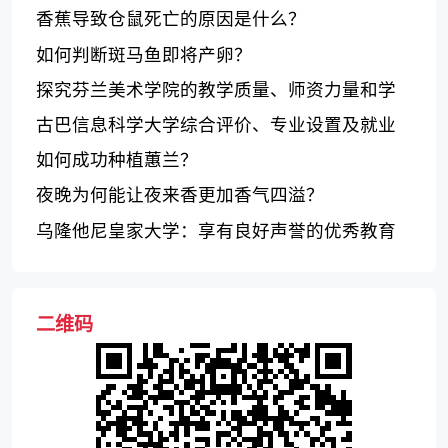
业教育贡献荣誉勋章
香蕉导致仓鼠死亡的原因是什么？
如何判断斑马鱼即将产卵？
探究芬兰美术学院的教学质量、师资力量和学
生生活
古巴信息科学大学综合评价、专业设置及就业
前景
如何成功种植蕙兰？
夜晚为何能让夜来香更加香气四溢？
乌隆他尼皇家大学：享有良好声誉的优秀教育
机构
二维码