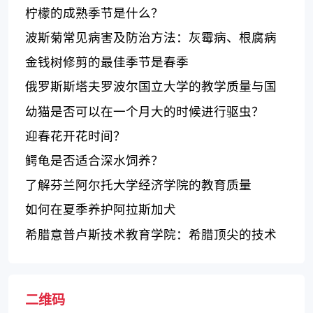
自信
柠檬的成熟季节是什么？
波斯菊常见病害及防治方法：灰霉病、根腐病
和叶斑病
金钱树修剪的最佳季节是春季
俄罗斯斯塔夫罗波尔国立大学的教学质量与国
际合作，学生生活丰富多彩
幼猫是否可以在一个月大的时候进行驱虫？
迎春花开花时间？
鳄龟是否适合深水饲养？
了解芬兰阿尔托大学经济学院的教育质量
如何在夏季养护阿拉斯加犬
希腊意普卢斯技术教育学院：希腊顶尖的技术
教育机构
二维码