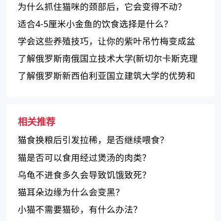
为什么抓住猫咪的颈部后，它会变得不动？
适合4-5厘米小金鱼的饮食选择是什么？
学会这些养殖技巧，让你的紫叶吊竹梅变成盆
景美景！
了解俄罗斯南俄国立技术大学(新切尔卡斯克理
工学院)的优势
了解俄罗斯新西伯利亚国立建筑大学的优势和
特点
相关推荐
猫食换粮后引发拉稀，是否继续喂食？
猫是否可以食用经过煲汤的肉类？
乌龟不进食多久会导致饥饿致死？
猫耳朵边缘为什么会变黑？
小猫不需要猫砂，有什么办法？