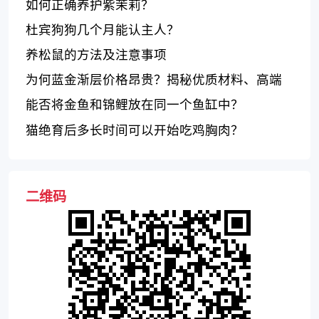
究成果及学术资源
如何正确养护紫茉莉？
杜宾狗狗几个月能认主人？
养松鼠的方法及注意事项
为何蓝金渐层价格昂贵？揭秘优质材料、高端
设计和精准加工带来的成本增加
能否将金鱼和锦鲤放在同一个鱼缸中？
猫绝育后多长时间可以开始吃鸡胸肉？
二维码