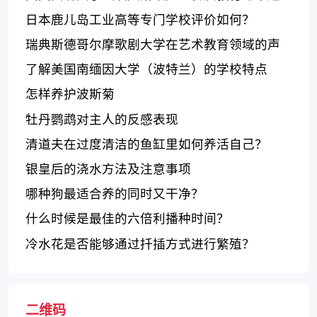
学术
日本鹿儿岛工业高等专门学校评价如何？
瑞典斯德哥尔摩歌剧大学在艺术教育领域的声
誉和教学质量如何？
了解美国南缅因大学（波特兰）的学校特点
怎样养护波斯菊
牡丹鹦鹉对主人的反感表现
清道夫在过度清洁的鱼缸里如何养活自己？
银皇后的浇水方法及注意事项
哪种狗最适合养的同时又干净？
什么时候是最佳的六倍利播种时间？
冷水花是否能够通过扦插方式进行繁殖？
二维码