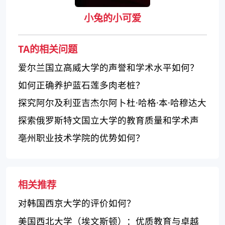
小兔的小可爱
TA的相关问题
爱尔兰国立高威大学的声誉和学术水平如何？
如何正确养护蓝石莲多肉老桩？
探究阿尔及利亚吉杰尔阿卜杜·哈格·本·哈穆达大
学的教学质量和课程设置
探索俄罗斯特文国立大学的教育质量和学术声
誉
亳州职业技术学院的优势如何？
相关推荐
对韩国西京大学的评价如何？
美国西北大学（埃文斯顿）：优质教育与卓越