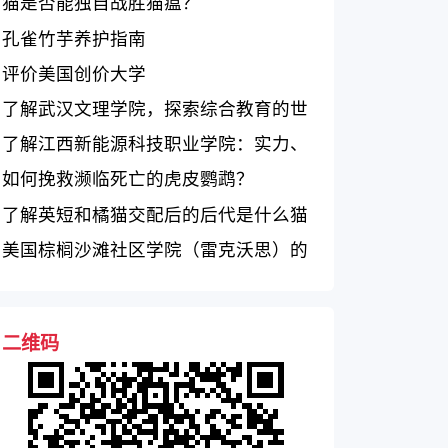
复？
猫是否能独自战胜猫瘟？
孔雀竹芋养护指南
评价美国创价大学
了解武汉文理学院，探索综合教育的世
界
了解江西新能源科技职业学院：实力、
特色、毕业生就业情况
如何挽救濒临死亡的虎皮鹦鹉？
了解英短和橘猫交配后的后代是什么猫
美国棕榈沙滩社区学院（雷克沃思）的
学术质量、社区氛围和就业机会如何？
二维码