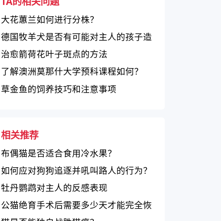
TA的相关问题
大花蕙兰如何进行分株？
德国牧羊犬是否有可能对主人的孩子造
成伤害？
治愈箭荷花叶子斑点的方法
了解澳洲莫那什大学预科课程如何？
草金鱼的饲养技巧和注意事项
相关推荐
布偶猫是否适合食用冷水果？
如何应对狗狗追逐并吼叫路人的行为？
牡丹鹦鹉对主人的反感表现
公猫绝育手术后需要多少天才能完全恢