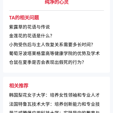
纯净的心灵
TA的相关问题
紫露草的花语与传说
金莲花的花语是什么？
小狗受伤后与主人恢复关系需要多长时间？
葡萄牙波塔莱格雷高等健康学院的优势及学术
优质程度如何？
仓鼠在夏季是否会表现出假死的行为？
相关推荐
韩国梨花女子大学：培养女性领袖和专业人才
的百年名校
法国特鲁瓦技术大学：培养创新能力和专业技
能的高等教育机构
荷兰威腾堡应用科技大学：实践导向的教育与