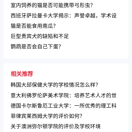
室内饲养的猫是否可能携带弓形虫？
西班牙萨拉曼卡大学揭示：声誉卓越，学术设
施完善
猫是否能食用南瓜？
巨型贵宾犬的缺陷和不足
鹦鹉是否会自己下蛋？
相关推荐
韩国大邱保健大学的学校情况怎么样？
意大利佛罗伦萨美术学院：培养艺术人才的世
界知名学府
德国卡尔斯鲁厄工业大学：一所优秀的理工科
大学
菲律宾莱西姆大学的评价如何？
关于澳洲弥尔顿学院的评价及学校环境