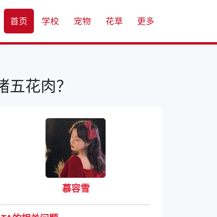
首页
学校
宠物
花草
更多
猪五花肉？
慕容雪