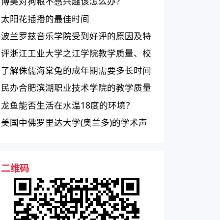
博美对狗粮不感兴趣该怎么办？
太阳花插播的最佳时间
波兰罗兹音乐学院受到好评的原因及特
点是什么？
评浙江工业大学之江学院教学质量、校
园环境和师资力量表现
了解侏儒海棠兔的成年期需要多长时间
民办合肥滨湖职业技术学院的教学质量
和就业如何？
龙鱼能否生活在水温18度的环境？
美国中佛罗里达大学(奥兰多)的学术声
誉和校园生活如何？
二维码