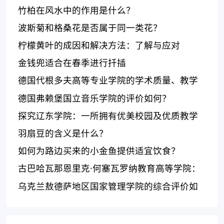
竹柏在风水中的作用是什么？
波斯菊和格桑花是否属于同一类花？
柠檬黄叶的成因和解决方法：了解与应对
金钱兜适合在春季进行扦插
德国代根多夫高等专业学院的学术质量、教学
方法和校园环境如何？
德国弗赖堡国立音乐学院的评价如何？
探究辽东学院：一所拥有优美校园及优质教学
资源的综合性大学
羽扇豆的含义是什么？
如何为路边买来的小金鱼提供适宜饮食？
古巴哈瓦那恩里克·何塞瓦罗纳教育高等学院：
教学设施和师资力量优秀，毕业生就业率高
乌克兰敖德萨地区国家管理学院的综合评价如
何？