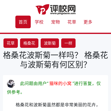
首页
学校
宠物
花草
更多
花草
格桑花
波斯菊
一样
格桑花波斯菊一样吗？ 格桑花
与波斯菊有何区别？
此问题由用户“
猫咪的小窝
”进行答复，仅
供参考。
格桑花和波斯菊虽然都是非常美丽的花卉，