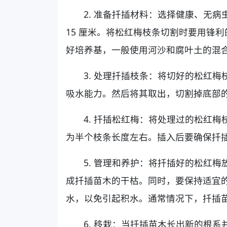
2. 准备扦插材料：选择健康、无病
15 厘米。将松红梅枝条切割时要用锋
好培养基，一般使用河沙和腐叶土的混
3. 处理扦插枝条：将切好的松红
吸水能力。然后将其取出，切割掉底部
4. 扦插松红梅：将处理过的松红
为半个枝条长度左右。插入后要确保扦
5. 管理和养护：将扦插好的松红
成扦插苗木的干枯。同时，要保持适宜
水，以免引起积水。通常情况下，扦插苗木在
6. 移栽：当扦插苗木长出新的根