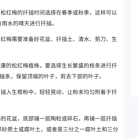
，松红梅的扦插时间选择在春季或秋季，这样可以
有雨水的晴天进行扦插。
松红梅需要准备好花盆、扦插土、清水、剪刀、生
健康的松红梅植株，要选择生长繁盛的枝条进行扦
的扦插条，保留顶端的叶子，剪去下部的叶子。
条插入生根粉中，轻轻晃动，让粉末均匀附着于扦
小的花盆，底部铺一层陶粒或碎石，再铺一层扦插
择砂质土或腐叶土，或者是三分之一腐叶土和三分