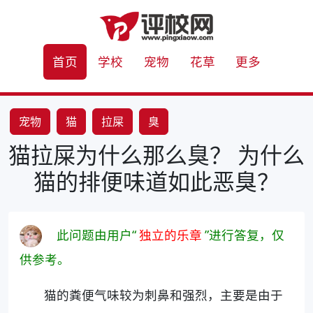
首页
学校
宠物
花草
更多
宠物
猫
拉屎
臭
猫拉屎为什么那么臭？ 为什么
猫的排便味道如此恶臭？
此问题由用户“
独立的乐章
”进行答复，仅
供参考。
猫的粪便气味较为刺鼻和强烈，主要是由于