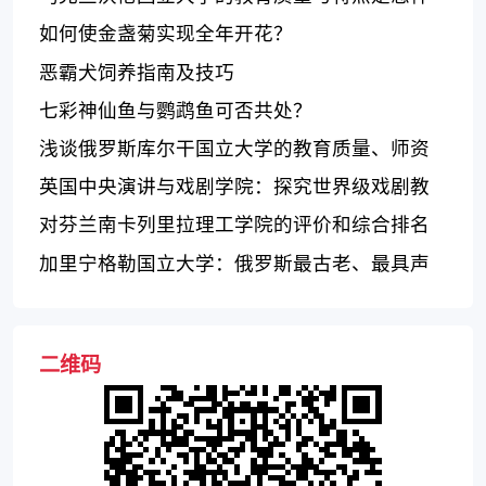
的？
如何使金盏菊实现全年开花？
恶霸犬饲养指南及技巧
七彩神仙鱼与鹦鹉鱼可否共处？
浅谈俄罗斯库尔干国立大学的教育质量、师资
力量和科研水平
英国中央演讲与戏剧学院：探究世界级戏剧教
育
对芬兰南卡列里拉理工学院的评价和综合排名
加里宁格勒国立大学：俄罗斯最古老、最具声
望的大学之一
二维码