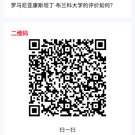
吗？
罗马尼亚康斯坦丁·布兰科大学的评价如何？
二维码
扫一扫