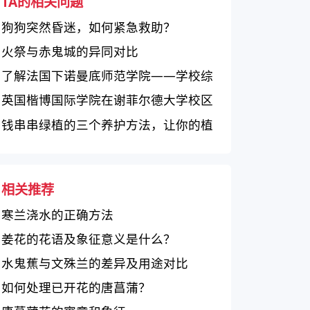
TA的相关问题
狗狗突然昏迷，如何紧急救助？
火祭与赤鬼城的异同对比
了解法国下诺曼底师范学院——学校综
述、教学质量和校园生活
英国楷博国际学院在谢菲尔德大学校区
的优势与劣势
钱串串绿植的三个养护方法，让你的植
物更健康！
相关推荐
寒兰浇水的正确方法
姜花的花语及象征意义是什么？
水鬼蕉与文殊兰的差异及用途对比
如何处理已开花的唐菖蒲？