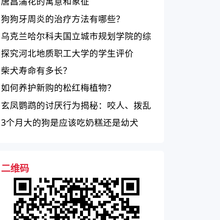
唐菖蒲花的寓意和象征
狗狗牙周炎的治疗方法有哪些？
乌克兰哈尔科夫国立城市规划学院的综
合评价如何？
探究河北地质职工大学的学生评价
柴犬寿命有多长？
如何养护新购的松红梅植物？
玄凤鹦鹉的讨厌行为揭秘：咬人、拨乱
羽毛、刺耳叫声
3个月大的狗是应该吃奶糕还是幼犬
粮？
二维码