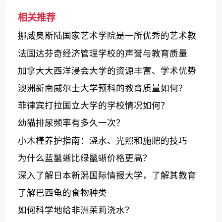
相关推荐
挪威奥斯陆国家艺术学院是一所优秀的艺术教
育机构
法国达芬奇经济管理学校的声誉与教育质量
加拿大大西洋浸会大学的资源丰富、学术优势
和地理位置优越
澳洲新南威尔士大学预科的教育质量如何？
菲律宾打拉国立大学的学校情况如何？
幼猫排尿频率有多久一次？
小木槿养护指南：浇水、光照和施肥的技巧
为什么蓝鬣蜥比绿鬣蜥价格更高？
深入了解日本新潟国际情报大学，了解其教育
质量和学术方向
了解巴西龟的食物种类
如何科学地给非洲茉莉浇水？