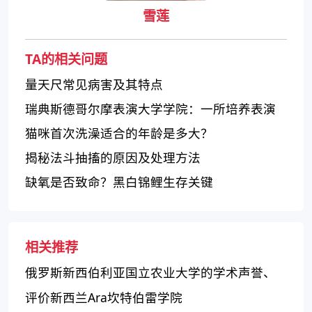
雪莲
TA的相关问题
量天尺常见病害及其特点
瑞典斯德哥尔摩表演大学学院：一所培养表演
艺术才华的学府
猫咪首次洗澡适合的年龄是多大？
揭秘法斗抽搐的原因及处理方法
缺氧是否致命？黑白锦鲤生存关键
相关推荐
俄罗斯新西伯利亚国立农业大学的学术声誉、
课程设置和实践机会
评价新西兰Ara坎特伯雷学院