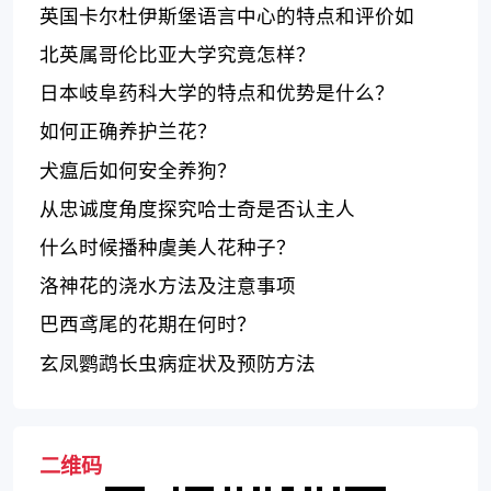
英国卡尔杜伊斯堡语言中心的特点和评价如
何？
北英属哥伦比亚大学究竟怎样？
日本岐阜药科大学的特点和优势是什么？
如何正确养护兰花？
犬瘟后如何安全养狗？
从忠诚度角度探究哈士奇是否认主人
什么时候播种虞美人花种子？
洛神花的浇水方法及注意事项
巴西鸢尾的花期在何时？
玄凤鹦鹉长虫病症状及预防方法
二维码