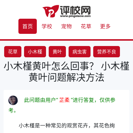
首页
学校
宠物
花草
更多
花草
小木槿
黄叶
病虫害
营养不良
小木槿黄叶怎么回事？ 小木槿
环境因素
黄叶问题解决方法
此问题由用户“
芷柔
”进行答复，仅供参
考。
小木槿是一种常见的观赏花卉，其花色绚