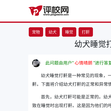
宠物
幼犬
睡觉
打鼾
幼犬睡觉
此问题由用户“
心情晴朗
”进行答
幼犬睡觉打鼾是一种常见的现象，
鼾。下面将介绍幼犬打鼾的正常和异常
首先，幼犬打鼾可能是正常的。幼
致在睡觉时出现打鼾。这是因为他们的