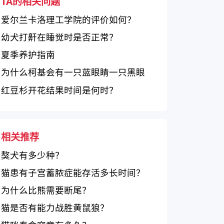
TA的相关问题
爱尔兰卡洛理工学院的评价如何？
幼犬打鼾在睡觉时是否正常？
夏季养护指南
为什么柯基会有一只蓝眼睛一只黑眼
睛？
红豆杉开花结果时间是何时？
相关推荐
獒犬有多少种？
猫患有子宫蓄脓症能存活多长时间？
为什么比熊需要断尾？
猫是否有能力战胜黄鼠狼？