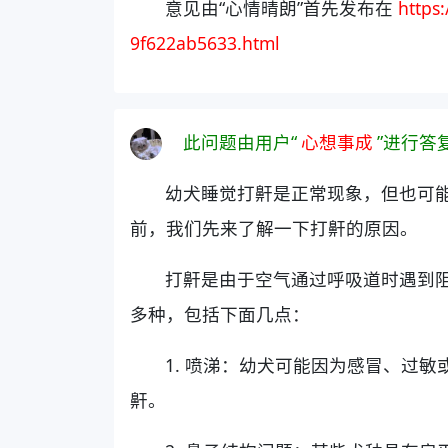
意见由“心情晴朗”首先发布在
https
9f622ab5633.html
此问题由用户“
心想事成
”进行答
幼犬睡觉打鼾是正常现象，但也可
前，我们先来了解一下打鼾的原因。
打鼾是由于空气通过呼吸道时遇到
多种，包括下面几点：
1. 喷涕：幼犬可能因为感冒、过
鼾。