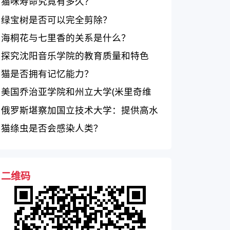
猫咪寿命究竟有多久？
绿宝树是否可以完全剪除？
海桐花与七里香的关系是什么？
探究沈阳音乐学院的教育质量和特色
猫是否拥有记忆能力？
美国乔治亚学院和州立大学(米里奇维
尔)的综合评价如何？
俄罗斯堪察加国立技术大学：提供高水
平教育与多学科课程
猫绦虫是否会感染人类？
二维码