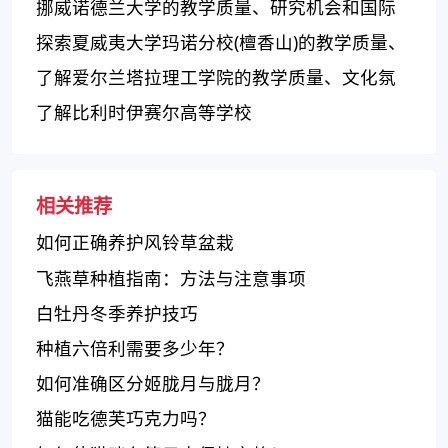
挪威诺德兰大学的教学质量、研究机会和国际
声誉如何？
探索夏威夷大学玛诺分校(檀香山)的教学质量、
生活环境和学术平台
了解爱尔兰塔拉理工学院的教学质量、文化氛
围以及课外活动
了解比利时伊赛尔高等学校
相关推荐
如何正确养护风铃草盆栽
飞燕草种植指南：方法与注意事项
白牡丹冬季养护技巧
种植六倍利需要多少年？
如何准确区分姬胧月与胧月？
猫能吃德芙巧克力吗？