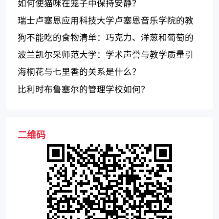
如何使猫咪在笼子中保持安静？
瑞士卢塞恩应用科技大学卢塞恩音乐学院的教
学质量如何？
狗不能吃的食物清单：巧克力、洋葱和葡萄的
危害
波兰凯尔采师范大学：学术声誉与教学质量引
人注目
海桐花与七里香的关系是什么？
比利时布鲁塞尔的管理学校如何？
二维码